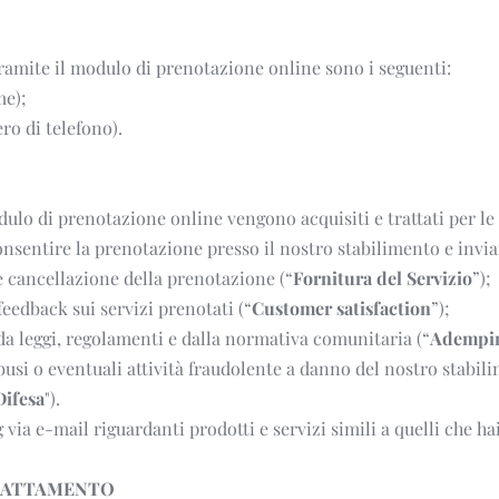
tramite il modulo di prenotazione online sono i seguenti: 
me);
ro di telefono).
dulo di prenotazione online vengono acquisiti e trattati per le 
consentire la prenotazione presso il nostro stabilimento e invia
 cancellazione della prenotazione (“
Fornitura del Servizio
”);
feedback sui servizi prenotati (“
Customer satisfaction
”);
da leggi, regolamenti e dalla normativa comunitaria (“
Adempim
busi o eventuali attività fraudolente a danno del nostro stabili
Difesa
").
via e-mail riguardanti prodotti e servizi simili a quelli che hai
TRATTAMENTO