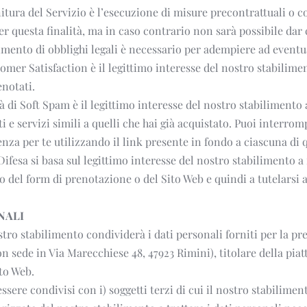
nitura del Servizio è l’esecuzione di misure precontrattuali o co
er questa finalità, ma in caso contrario non sarà possibile dar c
imento di obblighi legali è necessario per adempiere ad eventual
tomer Satisfaction è il legittimo interesse del nostro stabiliment
notati.
ità di Soft Spam è il legittimo interesse del nostro stabilimento
 e servizi simili a quelli che hai già acquistato. Puoi interromp
a per te utilizzando il link presente in fondo a ciascuna di 
Difesa si basa sul legittimo interesse del nostro stabilimento a 
zo del form di prenotazione o del Sito Web e quindi a tutelarsi 
NALI
ostro stabilimento condividerà i dati personali forniti per la pr
on sede in Via Marecchiese 48, 47923 Rimini), titolare della pia
ito Web.
ssere condivisi con i) soggetti terzi di cui il nostro stabiliment