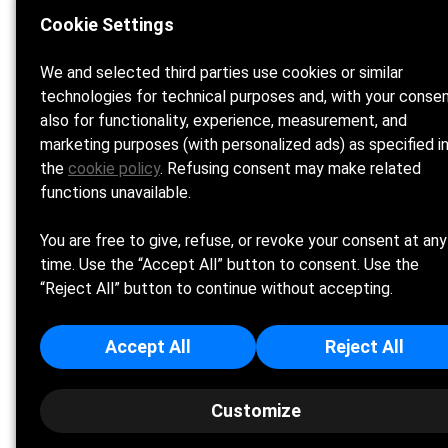
Cookie Settings
Home
La spi
We and selected third parties use cookies or similar
technologies for technical purposes and, with your consen
also for functionality, experience, measurement, and
marketing purposes (with personalized ads) as specified i
the
cookie policy
. Refusing consent may make related
functions unavailable.
You are free to give, refuse, or revoke your consent at any
Cookie Policy
time. Use the “Accept All” button to consent. Use the
“Reject All” button to continue without accepting.
G BEACH SRL - Sede Legale: LARGO 815 12 - 62029
Accept All
Reject All
Customize