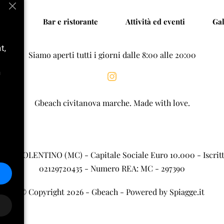
aggia
Bar e ristorante
Attività ed eventi
Gal
t,
Siamo aperti tutti i giorni dalle 8:00 alle 20:00
n
Gbeach civitanova marche. Made with love.
 - TOLENTINO (MC) - Capitale Sociale Euro 10.000 - Iscritta al
02129720435 - Numero REA: MC - 297390
© Copyright 2026 - 
Gbeach
 - Powered by 
Spiagge.it