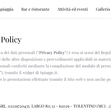
spiaggia
Bar e ristorante
Attività ed eventi
Galleria
 Policy
o dei dati personali (“
Privacy Policy
”) è resa ai sensi del Rego
 delle altre disposizioni e provvedimenti applicabili in materia
rsonali conferiti mediante la compilazione del modulo di preno
”), tramite il widget di Spiagge.it.
 le prenotazioni effettuate tramite il Sito web e non anche per
SRL
, 
02129720435
, 
LARGO 815 12 - 62029 - TOLENTINO (MC) 
, 
g