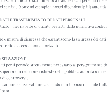
rizzate dal nostro stabilimento a trattare i dati personali neces
l servizio (come ad esempio i nostri dipendenti); iii) autorità p
DATI E TRASFERIMENTO DI DATI PERSONALI
ettuato – nel rispetto di quanto previsto dalla normativa applica
che e misure di sicurezza che garantiscono la sicurezza dei dati 
corretto o accesso non autorizzato.
NSERVAZIONE
vati per il periodo strettamente necessario al perseguimento dell
superiore in relazione richieste della pubblica autorità o in r
so di controversie.
pam saranno conservati fino a quando non ti opporrai a tale tratt
 Spam. 