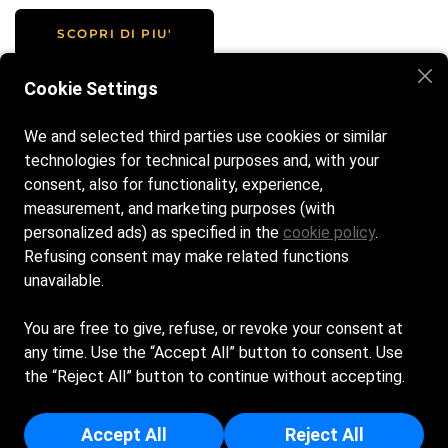
SCOPRI DI PIU'
Cookie Settings
We and selected third parties use cookies or similar
Home
La spiaggia
Bar e ristorante
technologies for technical purposes and, with your
Attività ed eventi
Galleria
Contatti
consent, also for functionality, experience,
measurement, and marketing purposes (with
personalized ads) as specified in the
cookie policy
.
Siamo aperti tutti i giorni dalle 8:00 alle 20:00
Refusing consent may make related functions
unavailable.
Gbeach civitanova marche. Made with love.
You are free to give, refuse, or revoke your consent at
any time. Use the “Accept All” button to consent. Use
Cookie Policy
Privacy Policy
the “Reject All” button to continue without accepting.
G BEACH SRL - Sede Legale: LARGO 815 12 - 62029 - 
TOLENTINO (MC) - Capitale Sociale Euro 10.000 - Iscritta al 
Accept All
Reject All
registro delle imprese di Macerata - p.i/c.f: 02129720435 - 