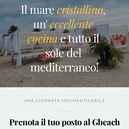
Il mare
cristallino
, 
un' 
eccellente 
cucina
 e tutto il 
sole del 
mediterraneo!
UNA GIORNATA INDIMENTICABILE
Prenota il tuo posto al Gbeach